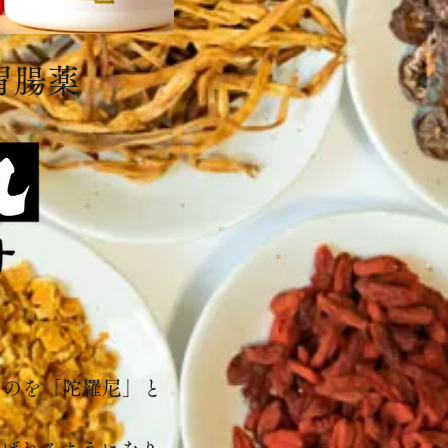
胃腸薬
ものを「陀羅尼」と