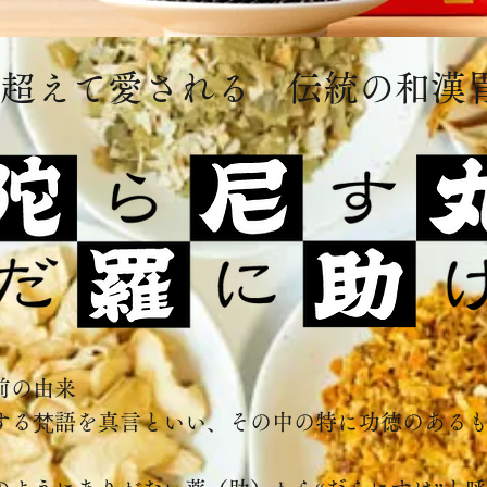
超えて愛される 伝統の和漢
前の由来
する梵語を真言といい、その中の特に功徳のある