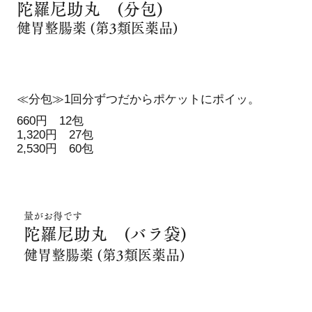
陀羅尼助丸 (分包)
健胃
整腸薬 (第3類医薬品)
≪分包≫1回分ずつだからポケットにポイッ。
660円 12包
1,320円 27包
2,530円 60包
​量がお得です
陀羅尼助丸 (バラ袋)
健胃
整腸薬 (第3類医薬品)