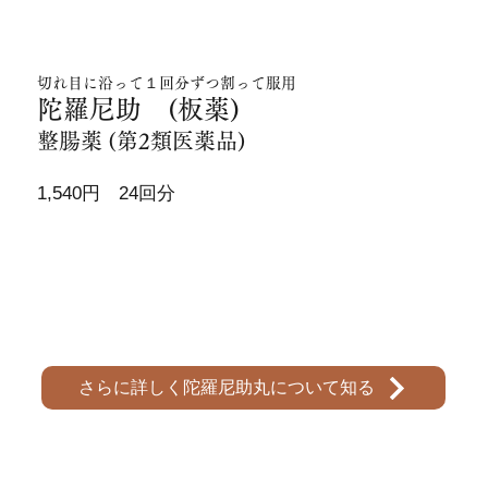
切れ目に沿って１回分ずつ割って服用
陀羅尼助 (板薬)
整腸薬 (第2類医薬品)
1,540円 24回分
さらに詳しく陀羅尼助丸について知る