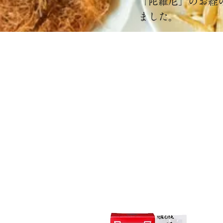
「陀羅尼」のお経
ました。