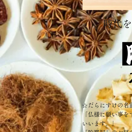
時代を
☆だらにすけの名
「仏様に願い事を
いいます。」