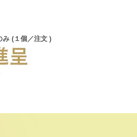
み (１個／注文 )